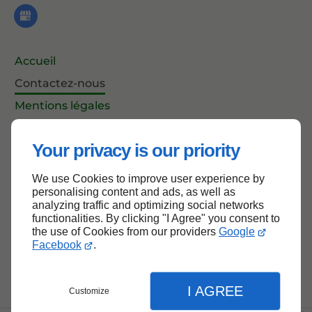
Accueil
Contactez-nous
Mentions légales
Plan du site
Your privacy is our priority
We use Cookies to improve user experience by
Haut de page
personalising content and ads, as well as
analyzing traffic and optimizing social networks
functionalities. By clicking "I Agree" you consent to
the use of Cookies from our providers
Google
Facebook
.
I AGREE
Customize