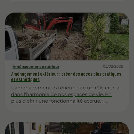
d'aménagement paysager ou de construction.
Cet article explore en profondeur les raisons
pour lesquelles cette option peut optimiser
vos projets.
05/02/2026
Aménagement extérieur
Aménagement extérieur : créer des accès plus pratiques
et esthétiques
L'aménagement extérieur joue un rôle crucial
dans l'harmonie de nos espaces de vie. En
plus d'offrir une fonctionnalité accrue, il
permet d'embellir notre environnement. Cet
article explore les différentes manières de
concevoir des accès extérieurs qui allient
esthétique et praticité.