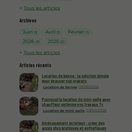
Tous les articles
Archives
Juin
Avril
Février
(1)
(1)
(1)
2026
2025
(3)
(2)
Tous les articles
Articles récents
Location de benne : la solution simple
pour évacuer vos gravats
03/06/2026
Location de benne
Pourquoi la location de mini-pelle avec
chauffeur optimise vos travaux ?<
03/04/2026
Location de mini-pelle
Aménagement extérieur : créer des
accès plus pratiques et esthétiques