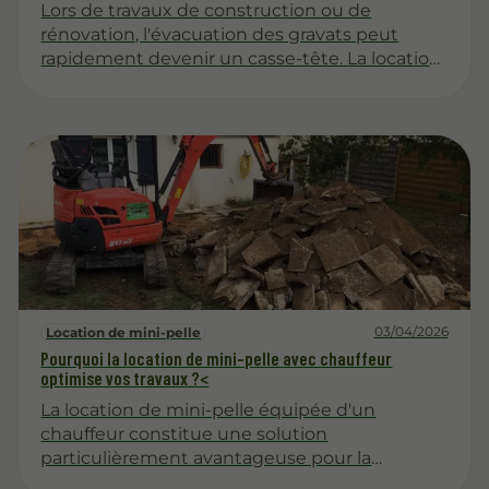
Lors de travaux de construction ou de
rénovation, l'évacuation des gravats peut
rapidement devenir un casse-tête. La location
de benne se présente alors comme une
solution efficace et pratique pour gérer ces
déchets. Cet article explore les différentes
facettes de cette option, en mettant en
lumière son utilité, ses avantages, et les
étapes à suivre pour en bénéficier
correctement.
03/04/2026
Location de mini-pelle
Pourquoi la location de mini-pelle avec chauffeur
optimise vos travaux ?<
La location de mini-pelle équipée d'un
chauffeur constitue une solution
particulièrement avantageuse pour la
réalisation de divers travaux de terrassement,