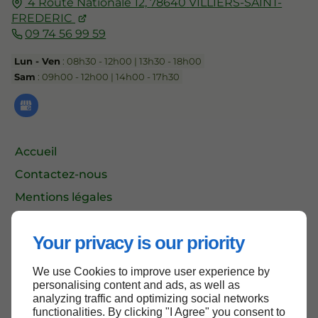
4 Route Nationale 12,
78640
VILLIERS-SAINT-
FREDERIC
09 74 56 99 59
Lun - Ven
: 08h30 - 12h00 | 13h30 - 18h00
Sam
: 09h00 - 12h00 | 14h00 - 17h30
Accueil
Contactez-nous
Mentions légales
Plan du site
Your privacy is our priority
We use Cookies to improve user experience by
Haut de page
personalising content and ads, as well as
analyzing traffic and optimizing social networks
functionalities. By clicking "I Agree" you consent to