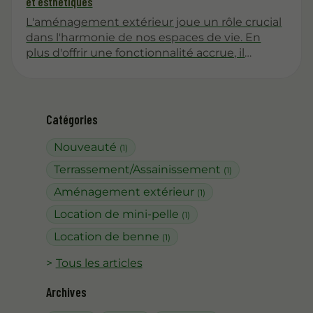
et esthétiques
L'aménagement extérieur joue un rôle crucial
dans l'harmonie de nos espaces de vie. En
plus d'offrir une fonctionnalité accrue, il
permet d'embellir notre environnement. Cet
article explore les différentes manières de
concevoir des accès extérieurs qui allient
esthétique et praticité.
Catégories
Nouveauté
(1)
Terrassement/Assainissement
(1)
Aménagement extérieur
(1)
Location de mini-pelle
(1)
Location de benne
(1)
Tous les articles
Archives