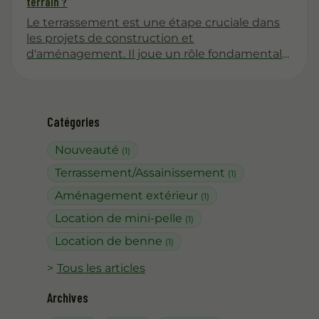
terrain ?
Le terrassement est une étape cruciale dans
les projets de construction et
d'aménagement. Il joue un rôle fondamental
dans l'amélioration de la stabilité d'un terrain,
ce qui est essentiel pour assurer la durabilité
des structures. Cet article explore les
différentes facettes de cette pratique, en
Catégories
mettant en lumière ses avantages et ses
méthodes.
Nouveauté
(1)
Terrassement/Assainissement
(1)
Aménagement extérieur
(1)
Location de mini-pelle
(1)
Location de benne
(1)
Tous les articles
Archives