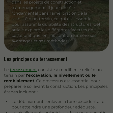
dans les projets de construction et
d'aménagement. Il joue un rôle
fondamental dans l'amélioration de la
stabilité d'un terrain, ce qui est essentiel
pour assurer la durabilité des structures. Cet
article explore les différentes facettes de
cette pratique, en mettant en lumière ses
avantages et ses méthodes.
Les principes du terrassement
Le
terrassement
consiste à modifier le relief d'un
terrain par
l'excavation, le nivellement ou le
remblaiement
. Ce processus est essentiel pour
préparer le sol avant la construction. Les principales
étapes incluent :
Le déblaiement : enlever la terre excédentaire
pour atteindre une profondeur adéquate.
Le nivellement : aplanir la surface pour garantir