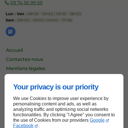
09 74 56 99 59
Lun - Ven
: 08h30 - 12h00 | 13h30 - 18h00
Sam
: 09h00 - 12h00 | 14h00 - 17h30
Accueil
Contactez-nous
Mentions légales
Plan du site
Your privacy is our priority
We use Cookies to improve user experience by
Haut de page
personalising content and ads, as well as
analyzing traffic and optimizing social networks
functionalities. By clicking "I Agree" you consent to
the use of Cookies from our providers
Google
Facebook
.