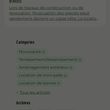
gravats
Lors de travaux de construction ou de
rénovation, l'évacuation des gravats peut
rapidement devenir un casse-tête. La location
de benne se présente alors comme une
solution efficace et pratique pour gérer ces
déchets. Cet article explore les différentes
facettes de cette option, en mettant en
Catégories
lumière son utilité, ses avantages, et les
étapes à suivre pour en bénéficier
Nouveauté
(1)
correctement.
Terrassement/Assainissement
(1)
Aménagement extérieur
(1)
Location de mini-pelle
(1)
Location de benne
(1)
Tous les articles
Archives