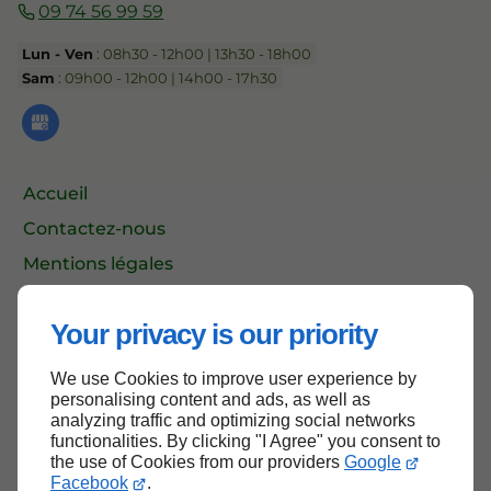
09 74 56 99 59
Lun - Ven
: 08h30 - 12h00 | 13h30 - 18h00
Sam
: 09h00 - 12h00 | 14h00 - 17h30
Accueil
Contactez-nous
Mentions légales
Plan du site
Your privacy is our priority
We use Cookies to improve user experience by
Haut de page
personalising content and ads, as well as
analyzing traffic and optimizing social networks
functionalities. By clicking "I Agree" you consent to
the use of Cookies from our providers
Google
Facebook
.