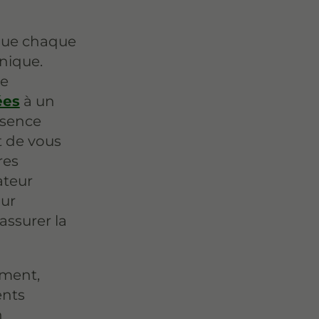
que chaque
nique.
re
ées
à un
ésence
t de vous
res
ateur
our
assurer la
ement,
ents
n