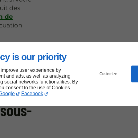
uit des
n de
cuation
cy is our priority
tées à
 improve user experience by
Customize
nt and ads, as well as analyzing
ng social networks functionalities. By
vaux
you consent to the use of Cookies
Google
Facebook
.
-sous-