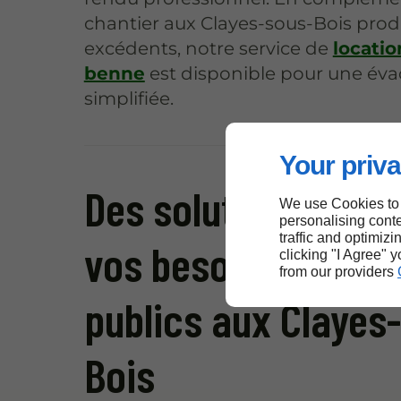
chantier aux Clayes-sous-Bois prod
excédents, notre service de
locatio
benne
est disponible pour une éva
simplifiée.
Your priva
Des solutions adap
We use Cookies to
personalising conte
traffic and optimizi
vos besoins en tra
clicking "I Agree" 
from our providers
publics aux Clayes
Bois