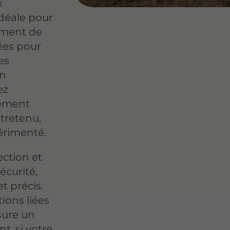
x
idéale pour
sement de
hées pour
es
En
ez
pement
tretenu,
rimenté.
ection et
écurité,
t précis.
ions liées
sure un
, si votre