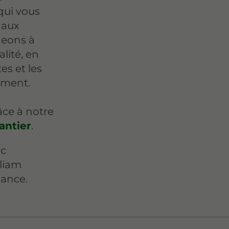
qui vous
 aux
geons à
lité, en
es et les
ement.
âce à notre
antier
.
ec
lliam
iance.