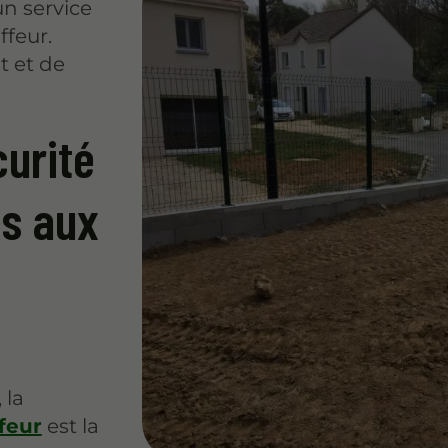
un service
ffeur.
t et de
urité
es aux
n
 la
feur
est la