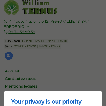
4 Route Nationale 12,
78640
VILLIERS-SAINT-
FREDERIC
09 74 56 99 59
Lun - Ven
: 08h30 - 12h00 | 13h30 - 18h00
Sam
: 09h00 - 12h00 | 14h00 - 17h30
Accueil
Contactez-nous
Mentions légales
Plan du site
Your privacy is our priority