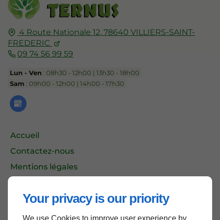
4 Route Nationale 12,
78640
VILLIERS-SAINT-
FREDERIC
09 74 56 99 59
Lun - Ven
: 08h30 - 12h00 | 13h30 - 18h00
Sam
: 09h00 - 12h00 | 14h00 - 17h30
Accueil
Contactez-nous
Mentions légales
Plan du site
Your privacy is our priority
We use Cookies to improve user experience by